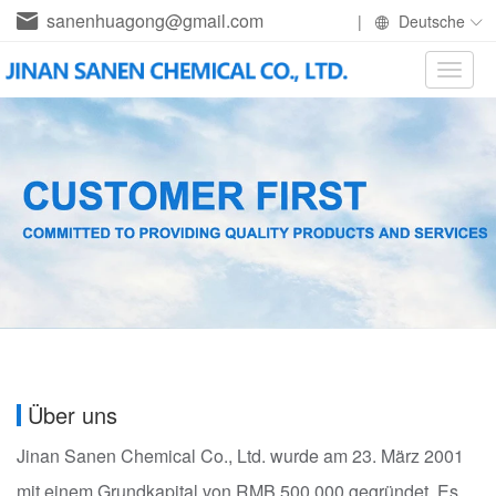
sanenhuagong@gmail.com
|
Deutsche
Toggle
naviga
Über uns
Jinan Sanen Chemical Co., Ltd. wurde am 23. März 2001
mit einem Grundkapital von RMB 500.000 gegründet. Es