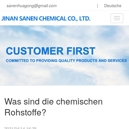
sanenhuagong@gmail.com
|
Deutsche
Toggle
naviga
Was sind die chemischen
Rohstoffe?
2021/04/14 16:25